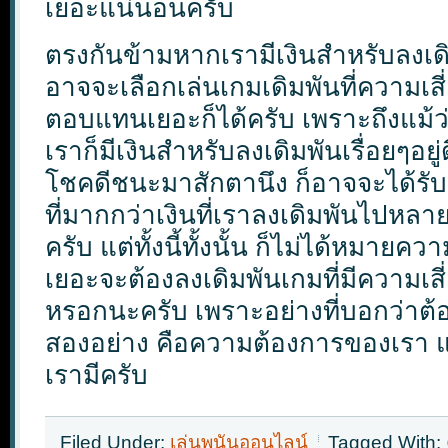
เยอะแน่นอนครับ
ตรงกันข้ามหากเรามีเงินสำหรับลงเดิ
อาจจะเลือกเล่นเกมเดิมพันที่ความเสี
ตอบแทนเยอะก็ได้ครับ เพราะถึงแม้ว
เราก็มีเงินสำหรับลงเดิมพันเรื่อยๆอยู่
โชคดีชนะมาสักตานึง ก็อาจจะได้รั
ที่มากกว่าเงินที่เราลงเดิมพันไปหลาย
ครับ แต่ทั้งนี้ทั้งนั้น ก็ไม่ได้หมายควา
เยอะจะต้องลงเดิมพันเกมที่มีความเส
หรอกนะครับ เพราะอย่างที่บอกว่าต้
สองอย่าง คือความต้องการของเรา แ
เรามีครับ
Filed Under:
เล่นพนันออนไลน์
Tagged With: