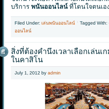
บริการ
พนันออนไลน์
ที่โดนใจตนเอง
Filed Under:
เล่นพนันออนไลน์
Tagged With:
ออนไลน์
สิ่งที่ต้องคำนึงเวลาเลือกเล่นเ
ในคาสิโน
July 1, 2012
by
admin