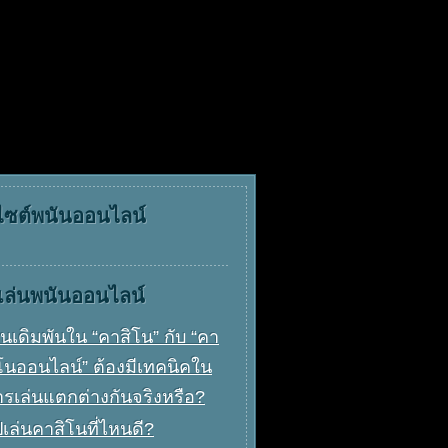
บไซต์พนันออนไลน์
เล่นพนันออนไลน์
่นเดิมพันใน “คาสิโน” กับ “คา
โนออนไลน์” ต้องมีเทคนิคใน
ารเล่นแตกต่างกันจริงหรือ?
เล่นคาสิโนที่ไหนดี?