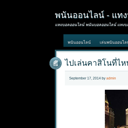
พนันออนไลน์ - แท
แทงบอลออนไลน์ พนันบอลออนไลน์ แทงบอ
พนันออนไลน์
เล่นพนันออนไลน
ไปเล่นคาสิโนที่ไห
September 17, 2014
by
admin