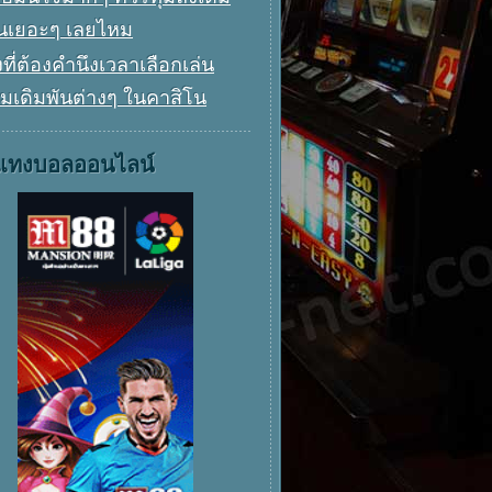
ันเยอะๆ เลยไหม
่งที่ต้องคำนึงเวลาเลือกเล่น
กมเดิมพันต่างๆ ในคาสิโน
บแทงบอลออนไลน์