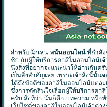
สำหรับนักเล่น
พนันออนไลน์
ที่กำลั
ชิก กับผู้ให้บริการคาสิโนออนไลน์เจ้า
นึงสิ่งที่อยากจะแนะนำให้อ่านกันครับ 
เป็นสิ่งสำคัญเลย เพราะเจ้าสิ่งนี้นั
ได้ถึงข้อดีของคาสิโนออนไลน์แต่ล
ซึ่งการตัดสินใจเลือกผู้ให้บริการคาส
ครับ สิ่งที่ว่า นั่นก็คือ บทความ หรื
เว็บไซต์ของคาสิโนออนไลน์เจ้าต่าง