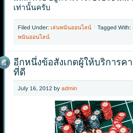
เท่านั้นครับ
Filed Under:
เล่นพนันออนไลน์
Tagged With:
พนันออนไลน์
อีกหนึ่งข้อสังเกตผู้ให้บริการ
ที่ดี
July 16, 2012
by
admin