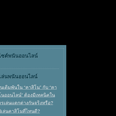
บไซต์พนันออนไลน์
เล่นพนันออนไลน์
่นเดิมพันใน “คาสิโน” กับ “คา
โนออนไลน์” ต้องมีเทคนิคใน
ารเล่นแตกต่างกันจริงหรือ?
เล่นคาสิโนที่ไหนดี?