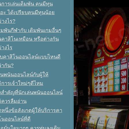
การเล่นเดิมพัน คนมีทุน
อะ ได้เปรียบคนมีทุนน้อย
ย่างไร?
ิมพันกีฬากับ เดิมพันเกมอื่นๆ
คาสิโนเหมือน หรือต่างกัน
ย่างไร
ว็บคาสิโนออนไลน์แบบไหนดี
่ากัน?
่นพนันออนไลน์กับผู้ให้
ิการเจ้าใหม่ๆดีไหม
่งสำคัญที่นักเล่นพนันออนไลน์
่ควรลืมอ่าน
กหนึ่งข้อสังเกตผู้ให้บริการคา
โนออนไลน์ที่ดี
ื่อมั่นใจมากๆ ควรทุ่มลงเดิม