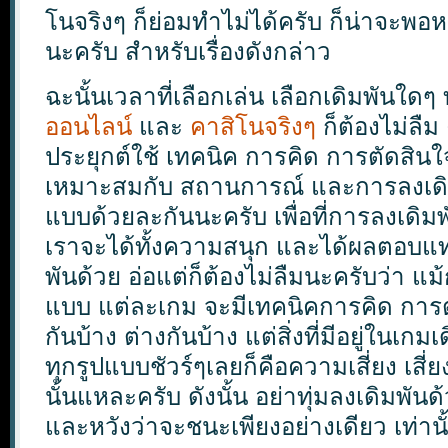
โนจริงๆ ก็ย่อมทำไม่ได้ครับ ก็น่าจะพอ
นะครับ สำหรับเรื่องดังกล่าว
ฉะนั้นเวลาที่เลือกเล่น เลือกเดิมพันใดๆ 
ออนไลน์
และ
คาสิโนจริงๆ
ก็ต้องไม่ลืม
ประยุกต์ใช้ เทคนิค การคิด การตัดสินใ
เหมาะสมกับ สถานการณ์ และการลงเดิม
แบบด้วยละกันนะครับ เพื่อที่การลงเดิมพ
เราจะได้ทั้งความสนุก และได้ผลตอบ
พันด้วย อ่อแต่ก็ต้องไม่ลืมนะครับว่า แ
แบบ แต่ละเกม จะมีเทคนิคการคิด การตั
กันบ้าง ต่างกันบ้าง แต่สิ่งที่มีอยู่ในเก
ทุกรูปแบบชัวร์ๆเลยก็คือความเสี่ยง เสี่ยง
นั้นแหละครับ ดังนั้น อย่าทุ่มลงเดิมพัน
และหวังว่าจะชนะเพียงอย่างเดียว เท่าน