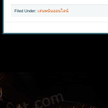
Filed Under:
เล่นพนันออนไลน์